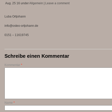
Aug. 25
16
under
Allgemein
|
Leave a comment
Luba Ortjohann
info@osteo-ortjohann.de
0151 – 11619745
Schreibe einen Kommentar
Kommentar
*
Name
*