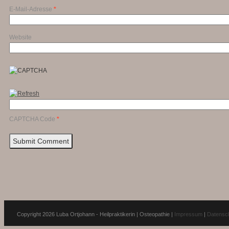
E-Mail-Adresse
*
Website
CAPTCHA Code
*
Copyright 2026 Luba Ortjohann - Heilpraktikerin | Osteopathie |
Impressum
|
Datensc